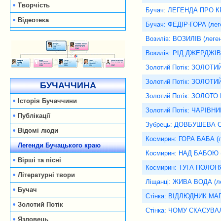
Творчість
Бучач: ЛЕГЕНДА ПРО 
Відеотека
Бучач: ФЕДІР-ГОРА (лег
Возилів: ВОЗИЛІВ (леге
Возилів: РІД ДЖЕРДЖІ
Золотий Потік: ЗОЛОТИЙ
Золотий Потік: ЗОЛОТИЙ
БУЧАЧЧИНА
Золотий Потік: ЗОЛОТО
Історія Бучаччини
Золотий Потік: ЧАРІВНИ
Публікації
Зубрець: ДОВБУШЕВА С
Відомі люди
Космирин: ГОРА БАБА (л
Легенди Бучацького краю
Космирин: НАД БАБОЮ (
Вірші та пісні
Космирин: ТУГА ПОЛОНЯ
Літературні твори
Ліщанці: ЖИВА ВОДА (л
Бучач
Стінка: ВІДЛЮДНИК МАГ
Золотий Потік
Стінка: ЧОМУ СКАСУВА
Язловець