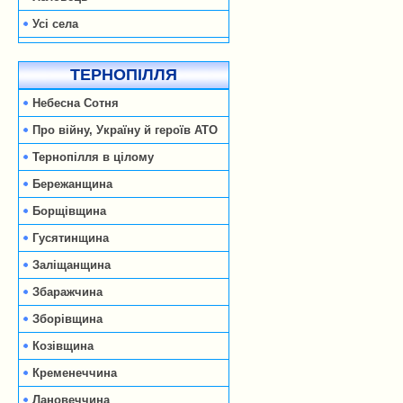
Усі села
ТЕРНОПІЛЛЯ
Небесна Сотня
Про війну, Україну й героїв АТО
Тернопілля в цілому
Бережанщина
Борщівщина
Гусятинщина
Заліщанщина
Збаражчина
Зборівщина
Козівщина
Кременеччина
Лановеччина