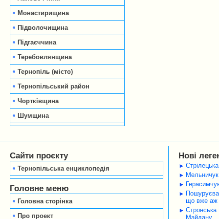
Монастирищина
Підволочищина
Підгаєччина
Теребовлянщина
Тернопіль (місто)
Тернопільський район
Чортківщина
Шумщина
Сайти проєкту
Нові леге
Стрілецька
Тернопільська енциклопедія
Мельничук 
Герасимчук
Головне меню
Пошуруєва 
що вже аж 
Головна сторінка
Стронська 
Про проект
Майдану