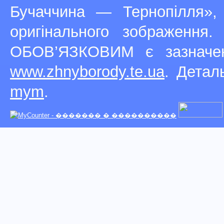
Бучаччина — Тернопілля»,
оригінального зображення
ОБОВ’ЯЗКОВИМ є зазначен
www.zhnyborody.te.ua
. Детал
mym
.