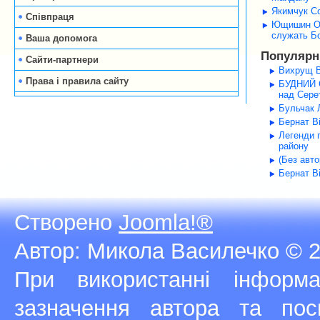
Якимчук Со
Співпраця
Ющишин Оле
служать Б
Ваша допомога
Популярні
Сайти-партнери
Вихрущ В
Права і правила сайту
БУДНИЙ С
над Серет
Бульчак Л
Бернат В
Легенди 
району
(Без авт
Бернат В
Створено
Joomla!®
Автор: Микола Василечко © 2
При використанні інфор
зазначення автора та п