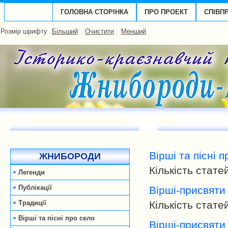
ГОЛОВНА СТОРІНКА
ПРО ПРОЕКТ
СПІВП
Розмір шрифту
Більший
Очистити
Менший
Вірші та пісні 
ЖНИБОРОДИ
Кількість стате
Легенди
Публікації
Вірші-присвяти
Традиції
Кількість стате
Вірші та пісні про село
Вірші-присвяти