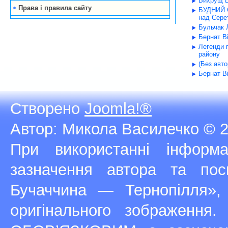
Вихрущ В
Права і правила сайту
БУДНИЙ С
над Серет
Бульчак Л
Бернат В
Легенди 
району
(Без авт
Бернат В
Створено
Joomla!®
Автор: Микола Василечко © 2
При використанні інфор
зазначення автора та п
Бучаччина — Тернопілля»,
оригінального зображення