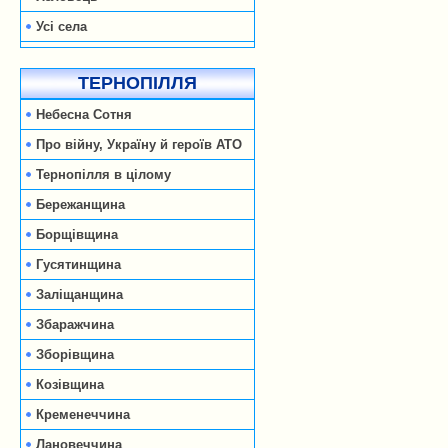
Усі села
ТЕРНОПІЛЛЯ
Небесна Сотня
Про війну, Україну й героїв АТО
Тернопілля в цілому
Бережанщина
Борщівщина
Гусятинщина
Заліщанщина
Збаражчина
Зборівщина
Козівщина
Кременеччина
Лановеччина