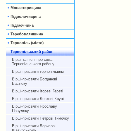
Монастирищина
Підволочищина
Підгаєччина
Теребовлянщина
Тернопіль (місто)
Тернопільський район
Вірші та пісні про села
Тернопільського району
Вірші-присвяти тернопільцям
Вірші-присвяти Богданові
Бастюку
Вірші-присвяти Ігореві Ґереті
Вірші-присвяти Левкові Крупі
Вірші-присвяти Ярославу
Павуляку
Вірші-присвяти Петрові Тимочку
Вірші-присвяти Борисові
Щавурському