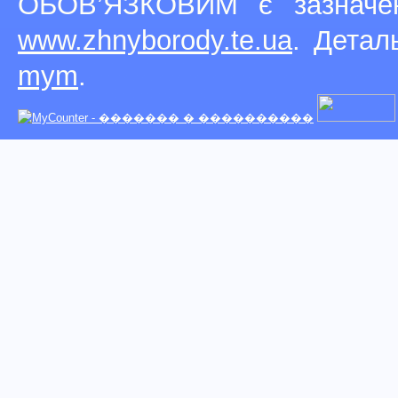
ОБОВ’ЯЗКОВИМ є зазначен
www.zhnyborody.te.ua
. Детал
mym
.