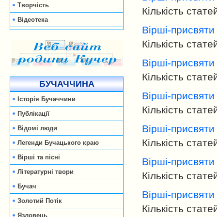
Творчість
Кількість стате
Відеотека
Вірші-присвяти 
Кількість стате
Вірші-присвяти 
Кількість стате
БУЧАЧЧИНА
Вірші-присвяти
Історія Бучаччини
Кількість стате
Публікації
Вірші-присвяти
Відомі люди
Кількість стате
Легенди Бучацького краю
Вірші та пісні
Вірші-присвяти
Літературні твори
Кількість стате
Бучач
Вірші-присвяти
Золотий Потік
Кількість стате
Язловець