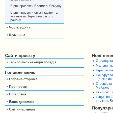
Вірші-присвяти Василеві Ярмушу
Вірші-присвяти організаціям та
установам Тернопільського
району
Чортківщина
Шумщина
Сайти проєкту
Нові леге
Стрілецька
Тернопільська енциклопедія
Мельничук 
Герасимчук
Головне меню
Пошуруєва 
що вже аж 
Головна сторінка
Стронська 
Про проект
Майдану
Якимчук Со
Співпраця
Ющишин Оле
служать Б
Ваша допомога
Популярні
Сайти-партнери