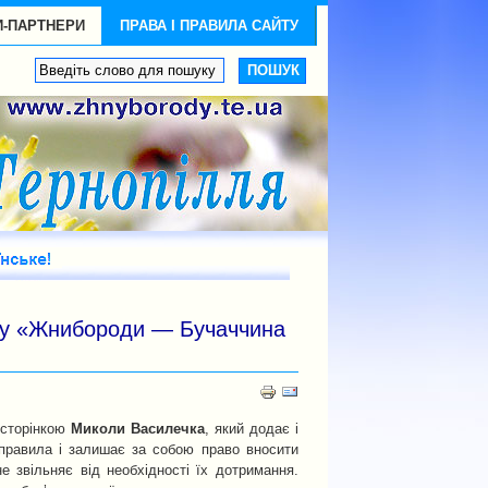
И-ПАРТНЕРИ
ПРАВА І ПРАВИЛА САЙТУ
кту «Жнибороди — Бучаччина
-сторінкою
Миколи Василечка
, який додає і
і правила і залишає за собою право вносити
не звільняє від необхідності їх дотримання.