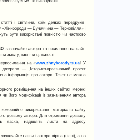
е зобов’язується їх виконувати.
атті і світлини, крім деяких передруків,
ту «Жнибороди — Бучаччина — Тернопілля» і
уть бути використані повністю чи частково
ВО
зазначайте автора та посилання на сайт.
ни змісту, імен чи цілісності.
перпосилання на «
www.zhnyborody.te.ua
! У
о джерело — „Історико-краєзнавчий проєкт
ена інформація про автора. Текст не можна
торного розміщення на інших сайтах мережі
 чи його модифікації із зазначенням автора
комерційне використання матеріалів сайту
го дозволу автора. Для отримання дозволу
удь ласка, надішліть листа на адресу
зазначайте назви і автора вірша (пісні), а по