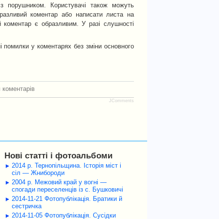
із порушником. Користувачі також можуть
бразливий коментар або написати листа на
й коментар є образливим. У разі слушності
і помилки у коментарях без зміни основного
 коментарів
JComments
Нові статті і фотоальбоми
2014 р. Тернопільщина. Історія міст і
сіл — Жнибороди
2004 р. Межовий край у вогні —
спогади переселенців із с. Бушковичі
2014-11-21 Фотопублікація. Братики й
сестричка
2014-11-05 Фотопублікація. Сусідки