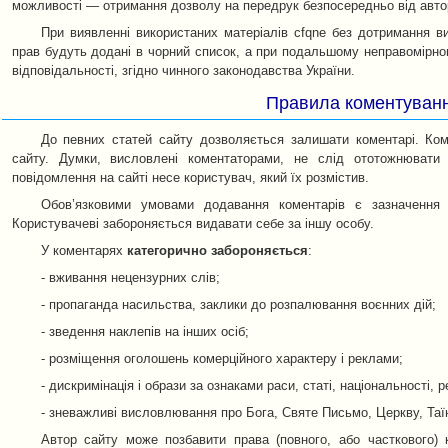
можливості — отримання дозволу на передрук безпосередньо від авто
При виявленні використаних матеріалів cfqne без дотримання 
прав будуть додані в чорний список, а при подальшому неправомірно
відповідальності, згідно чинного законодавства України.
Правила коментуван
До певних статей сайту дозволяється залишати коментарі. Ком
сайту. Думки, висловлені коментаторами, не слід ототожнювати 
повідомлення на сайті несе користувач, який їх розмістив.
Обов’язковими умовами додавання коментарів є зазначення 
Користувачеві забороняється видавати себе за іншу особу.
У коментарях
категорично забороняється
:
- вживання нецензурних слів;
- пропаганда насильства, заклики до розпалювання воєнних дій;
- зведення наклепів на інших осіб;
- розміщення оголошень комерційного характеру і реклами;
- дискримінація і образи за ознаками раси, статі, національності, ре
- зневажливі висловлювання про Бога, Святе Письмо, Церкву, Таї
Автор сайту може позбавити права (повного, або часткового) 