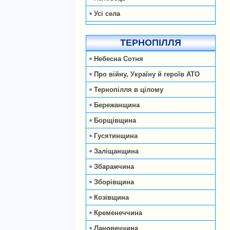
Усі села
ТЕРНОПІЛЛЯ
Небесна Сотня
Про війну, Україну й героїв АТО
Тернопілля в цілому
Бережанщина
Борщівщина
Гусятинщина
Заліщанщина
Збаражчина
Зборівщина
Козівщина
Кременеччина
Лановеччина