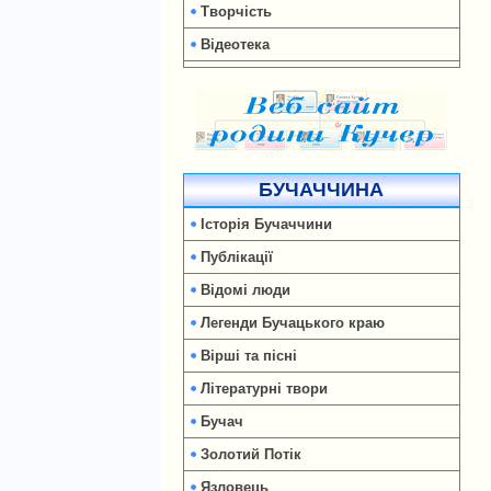
Творчість
Відеотека
БУЧАЧЧИНА
Історія Бучаччини
Публікації
Відомі люди
Легенди Бучацького краю
Вірші та пісні
Літературні твори
Бучач
Золотий Потік
Язловець