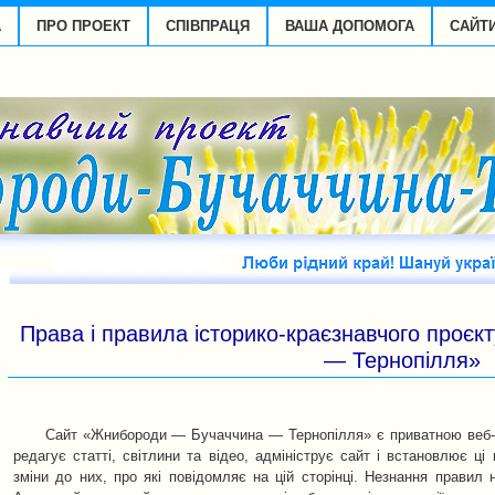
А
ПРО ПРОЕКТ
СПІВПРАЦЯ
ВАША ДОПОМОГА
САЙТ
Права і правила історико-краєзнавчого проє
— Тернопілля»
Cайт «Жнибороди — Бучаччина — Тернопілля» є приватною веб
редагує статті, світлини та відео, адмініструє сайт і встановлює ц
зміни до них, про які повідомляє на цій сторінці. Незнання правил 