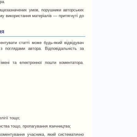
ра.
вищезазначених умов, порушники авторських
му використання матеріалів — притягнуті до
ня
ентувати статті може будь-який відвідувач
з поглядами автора. Відповідальність за
імені та електронної пошти коментатора.
лігії тощо;
нства тощо, пропагування язичництва;
коментування учасника, який систематично