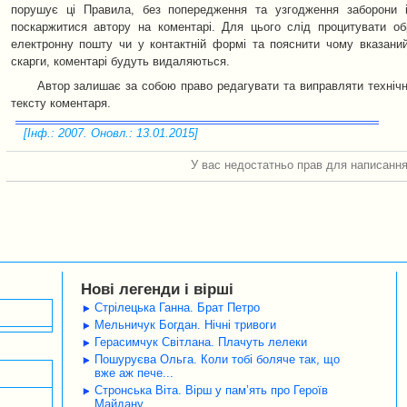
порушує ці Правила, без попередження та узгодження заборони 
поскаржитися автору на коментарі. Для цього слід процитувати о
електронну пошту чи у контактній формі та пояснити чому вказани
скарги, коментарі будуть видаляються.
Автор залишає за собою право редагувати та виправляти технічн
тексту коментаря.
[Інф.: 2007. Оновл.: 13.01.2015]
У вас недостатньо прав для написання
Нові легенди і вірші
Стрілецька Ганна. Брат Петро
Мельничук Богдан. Нічні тривоги
Герасимчук Світлана. Плачуть лелеки
Пошуруєва Ольга. Коли тобі боляче так, що
вже аж пече...
Стронська Віта. Вірш у пам’ять про Героїв
Майдану