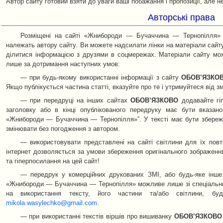
Автор сайту готовий взяти до уваги ваші побажання і пропозиції, але н
Авторські права
Розміщені на сайті «Жнибороди — Бучаччина — Тернопілля» ст
належать автору сайту. Ви можете надсилати лінки на матеріали сай
ділитися інформацією з друзями в соцмережах. Матеріали сайту мож
лише за дотримання наступних умов:
— при будь-якому використанні інформації з сайту
ОБОВ’ЯЗКО
Якщо публікується частина статті, вказуйте про те і утримуйтеся від змі
— при передруці на інших сайтах
ОБОВ’ЯЗКОВО
додавайте гі
заголовку або в кінці опублікованого передруку має бути вказан
«Жнибороди — Бучаччина — Тернопілля»”. У тексті має бути збереж
змінювати без погодження з автором.
— використовувати представлені на сайті світлини для їх пов
інтернет дозволяється за умови збереження оригінального зображення
та гіперпосилання на цей сайт!
— передрук у комерційних друкованих ЗМІ, або будь-яке інше 
«Жнибороди — Бучаччина — Тернопілля» можливе лише зі спеціально
на використання тексту, його частини та/або світлини, б
mikola.wasylechko@gmail.com
.
— при використанні текстів віршів про вишиванку
ОБОВ’ЯЗКОВО