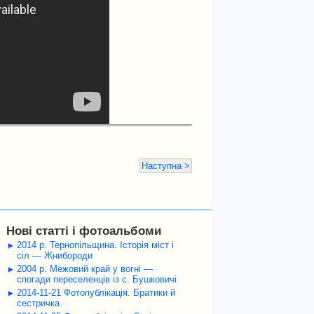
Наступна >
Нові статті і фотоальбоми
2014 р. Тернопільщина. Історія міст і
сіл — Жнибороди
2004 р. Межовий край у вогні —
спогади переселенців із с. Бушковичі
2014-11-21 Фотопублікація. Братики й
сестричка