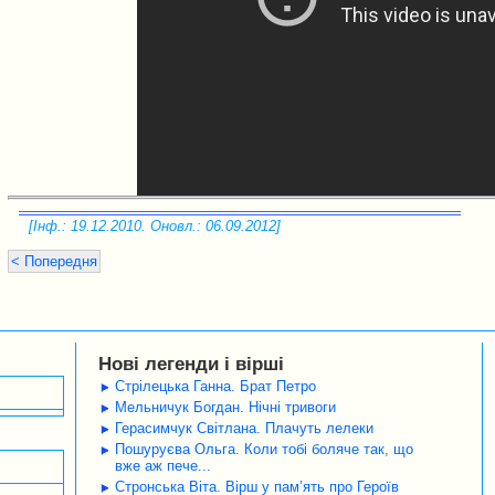
[Інф.: 19.12.2010. Оновл.: 06.09.2012]
< Попередня
Нові легенди і вірші
Стрілецька Ганна. Брат Петро
Мельничук Богдан. Нічні тривоги
Герасимчук Світлана. Плачуть лелеки
Пошуруєва Ольга. Коли тобі боляче так, що
вже аж пече...
Стронська Віта. Вірш у пам’ять про Героїв