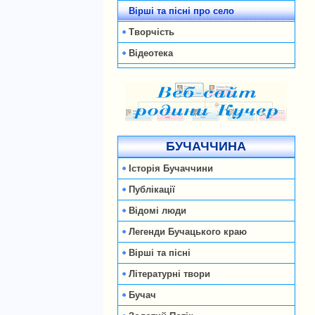
Вірші та пісні про село
Творчість
Відеотека
БУЧАЧЧИНА
Історія Бучаччини
Публікації
Відомі люди
Легенди Бучацького краю
Вірші та пісні
Літературні твори
Бучач