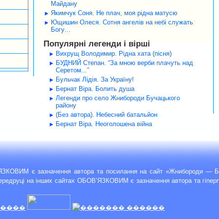
Майдану
Якимчук Соня. Не плач, моя рідна матусю
Ющишин Олеся. Сотня ангелів на небі служать
Богу…
Популярні легенди і вірші
Вихрущ Володимир. Рідна хата (пісня)
БУДНИЙ Степан. “За мною верби плачуть над
Серетом...”
Бульчак Лідія. За Україну!
Бернат Віра. Болить душа
Легенди про село Жнибороди Бучацького
району
(Без автора). Небесний батальйон
Бернат Віра. Неоголошена війна
’ЯЗКОВИМ є зазначення автора та посилання на сайт «Жнибороди — Б
передруці на інших сайтах ОБОВ’ЯЗКОВИМ є зазначення автора та гіпе