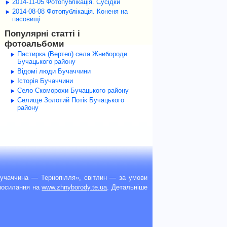
2014-11-05 Фотопублікація. Сусідки
2014-08-08 Фотопублікація. Коненя на
пасовищі
Популярні статті і
фотоальбоми
Пастирка (Вертеп) села Жнибороди
Бучацького району
Відомі люди Бучаччини
Історія Бучаччини
Село Скоморохи Бучацького району
Селище Золотий Потік Бучацького
району
учаччина — Тернопілля», світлин — за умови
рпосилання на
www.zhnyborody.te.ua
. Детальніше