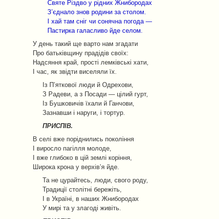
Святе Різдво у рідних Жнибородах
З’єднало знов родини за столом.
І хай там сніг чи сонячна погода —
Пастирка галасливо йде селом.
У день такий ще варто нам згадати
Про батьківщину прадідів своїх:
Надсяння край, прості лемківські хати,
І час, як звідти виселяли їх.
Із П’яткової люди й Одрехови,
З Радеви, а з Посади — цілий гурт,
Із Бушковичів їхали й Ганчови,
Зазнавши і наруги, і тортур.
ПРИСПІВ.
В селі вже поріднились покоління
І виросло пагілля молоде,
І вже глибоко в цій землі коріння,
Широка крона у верхів’я йде.
Та не цурайтесь, люди, свого роду,
Традиції столітні бережіть,
І в Україні, в наших Жнибородах
У мирі та у злагоді живіть.