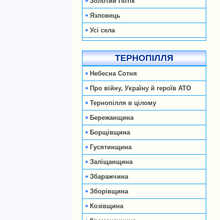
Золотий Потік
Язловець
Усі села
ТЕРНОПІЛЛЯ
Небесна Сотня
Про війну, Україну й героїв АТО
Тернопілля в цілому
Бережанщина
Борщівщина
Гусятинщина
Заліщанщина
Збаражчина
Зборівщина
Козівщина