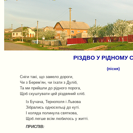
РІЗДВО У РІДНОМУ С
(пісня)
Сніги такі, що замело дороги,
Чи з Берем’ян, чи їхати з Дуліб,
Та ми прийшли до рідного порога,
Щоб скуштувати цей різдвяний хліб.
Із Бучача, Тернополя і Львова
Зібрались односельці до куті.
І коляда полинула святкова,
Щоб легше всім любилось у житті.
ПРИСПІВ: