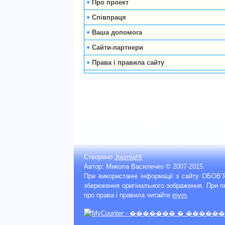
Про проект
Співпраця
Ваша допомога
Сайти-партнери
Права і правила сайту
Створено
Joomla!®
Автор: Микола Василечко © 2007-2015.
При використанні інформації з сайту ОБОВ
збереження оригінального зображення. При 
про права і правила читайте
mym
.