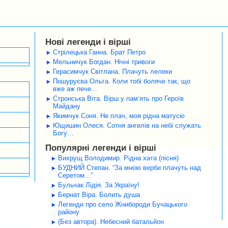
Нові легенди і вірші
Стрілецька Ганна. Брат Петро
Мельничук Богдан. Нічні тривоги
Герасимчук Світлана. Плачуть лелеки
Пошуруєва Ольга. Коли тобі боляче так, що
вже аж пече...
Стронська Віта. Вірш у пам’ять про Героїв
Майдану
Якимчук Соня. Не плач, моя рідна матусю
Ющишин Олеся. Сотня ангелів на небі служать
Богу…
Популярні легенди і вірші
Вихрущ Володимир. Рідна хата (пісня)
БУДНИЙ Степан. “За мною верби плачуть над
Серетом...”
Бульчак Лідія. За Україну!
Бернат Віра. Болить душа
Легенди про село Жнибороди Бучацького
району
(Без автора). Небесний батальйон