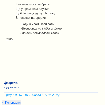
І ми молимось за брата,
Що у храмі нам служив,
Щоб Господь душу Петрову
В небесах нагородив.
Люди в храмі заспівали:
«Вознесися на Небеса, Боже,
І по всій землі слава Твоя»...
2015
Джерело:
з рукопису.
[Інф.: 05.07.2015. Оновл.: 05.07.2015]
< Попередня