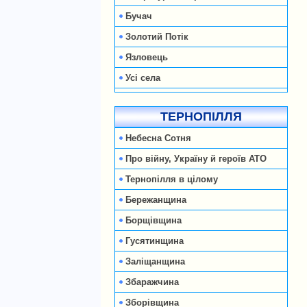
Бучач
Золотий Потік
Язловець
Усі села
ТЕРНОПІЛЛЯ
Небесна Сотня
Про війну, Україну й героїв АТО
Тернопілля в цілому
Бережанщина
Борщівщина
Гусятинщина
Заліщанщина
Збаражчина
Зборівщина