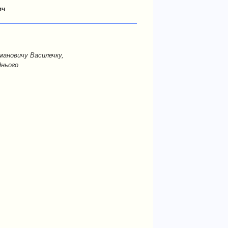
ич
мановичу Василечку,
днього