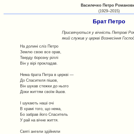
Василечко Петро Романов
(1929–2015)
Брат Петро
Присвячується у вічність Петрові Ро
який служив у церкві Вознесіння Госпо
На долині сліз Петро
Землю свою все орав,
Тверду борозну ріллі
Він у вірі прокладав.
Нема брата Петра в церкві —
До Спасителя пішов,
Він шукав стежки до нього
Доки життям своїм йшов.
І шукають наші очі
В храмі того, що нема,
Бо забрав його Спаситель
У рай на вічне життя.
Святі ангели здійняли