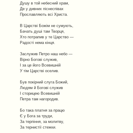
Душу в той небесний храм,
Де у дивних піснеспівах
Прославляють всі Христа.
В Царстві Божім не сумують,
Бачать душі там Творця,
Хто потрапив у те Царство —
Радості нема кінця.
Заслужив Петро наш небо —
Вірно Богові служив,
І за це його Всевишній
У тім Царстві оселив.
Був покірний слуга Божий,
Людям й Богові служив
І сторицею Всевишній
Петра там нагородив.
Бо така платня за працю
Є у Бога за труди,
За терпіння, за молитву,
За тернистії стежки.