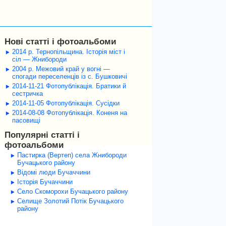
Нові статті і фотоальбоми
2014 р. Тернопільщина. Історія міст і
сіл — Жнибороди
2004 р. Межовий край у вогні —
спогади переселенців із с. Бушковичі
2014-11-21 Фотопублікація. Братики й
сестричка
2014-11-05 Фотопублікація. Сусідки
2014-08-08 Фотопублікація. Коненя на
пасовищі
Популярні статті і
фотоальбоми
Пастирка (Вертеп) села Жнибороди
Бучацького району
Відомі люди Бучаччини
Історія Бучаччини
Село Скоморохи Бучацького району
Селище Золотий Потік Бучацького
району