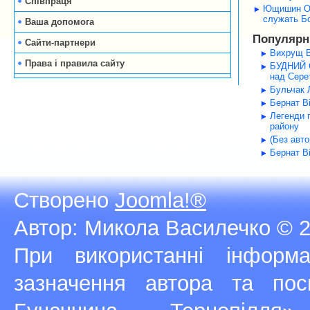
Співпраця
Ющишин Оле
служать Б
Ваша допомога
Популярні
Сайти-партнери
Вихрущ В
Права і правила сайту
БУДНИЙ С
над Серет
Бульчак Л
Бернат В
Легенди 
району
(Без авт
Бернат В
Створено
Joomla!®
Автор: Микола Василечко © 2
При використанні інфор
зазначення автора та п