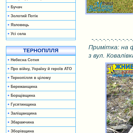
Бучач
Золотий Потік
Язловець
Усі села
-.-.-.-.-.-.-.-.-.-.-
Примітка: на 
ТЕРНОПІЛЛЯ
з вул. Ковалівк
Небесна Сотня
Про війну, Україну й героїв АТО
Тернопілля в цілому
Бережанщина
Борщівщина
Гусятинщина
Заліщанщина
Збаражчина
Зборівщина