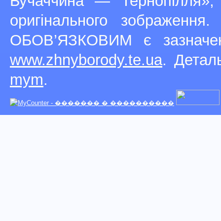
Бучаччина — Тернопілля»,
оригінального зображення
ОБОВ’ЯЗКОВИМ є зазначен
www.zhnyborody.te.ua
. Детал
mym
.