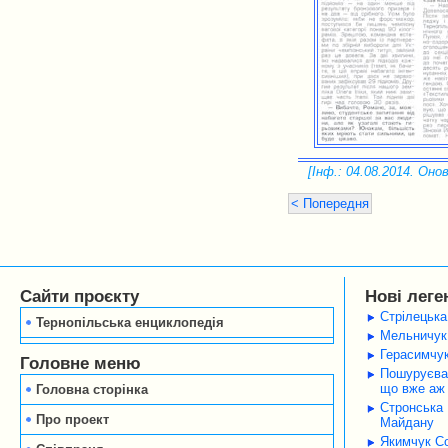
[Інф.: 04.08.2014. Онов
< Попередня
Сайти проєкту
Нові леге
Стрілецька
Тернопільська енциклопедія
Мельничук 
Герасимчук
Головне меню
Пошуруєва 
що вже аж 
Головна сторінка
Стронська 
Про проект
Майдану
Якимчук Со