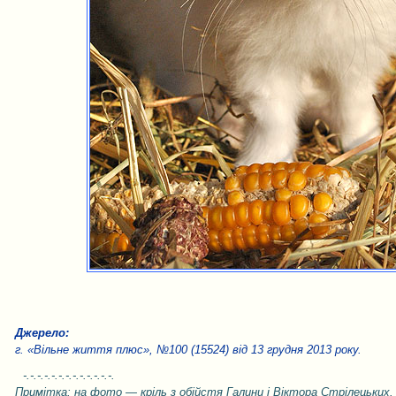
Джерело:
г. «Вільне життя плюс», №100 (15524) від 13 грудня 2013 року.
-.-.-.-.-.-.-.-.-.-.-.-.-.
Примітка: на фото — кріль з обійстя Галини і Віктора Стрілецьких.