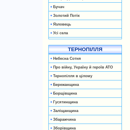
Бучач
Золотий Потік
Язловець
Усі села
ТЕРНОПІЛЛЯ
Небесна Сотня
Про війну, Україну й героїв АТО
Тернопілля в цілому
Бережанщина
Борщівщина
Гусятинщина
Заліщанщина
Збаражчина
Зборівщина