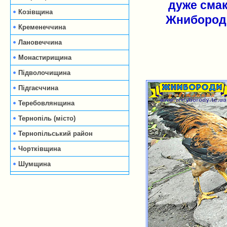
дуже сма
Козівщина
Жнибороді
Кременеччина
Лановеччина
Монастирищина
Підволочищина
Підгаєччина
Теребовлянщина
Тернопіль (місто)
Тернопільський район
Чортківщина
Шумщина