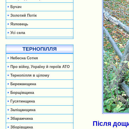
Бучач
Золотий Потік
Язловець
Усі села
ТЕРНОПІЛЛЯ
Небесна Сотня
Про війну, Україну й героїв АТО
Тернопілля в цілому
Бережанщина
Борщівщина
Гусятинщина
Заліщанщина
Збаражчина
Після дощи
Зборівщина