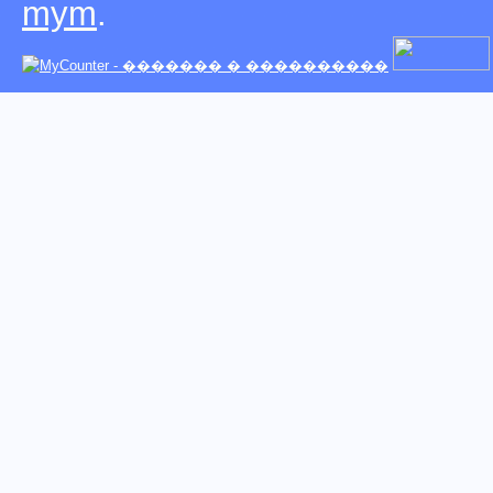
mym
.