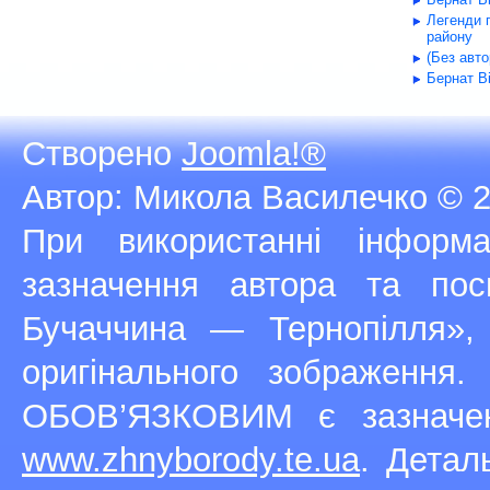
Легенди 
району
(Без авт
Бернат В
Створено
Joomla!®
Автор: Микола Василечко © 2
При використанні інфор
зазначення автора та п
Бучаччина — Тернопілля»,
оригінального зображення
ОБОВ’ЯЗКОВИМ є зазначен
www.zhnyborody.te.ua
. Детал