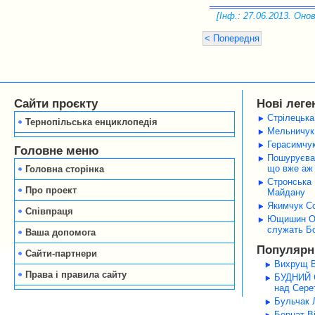
[Інф.: 27.06.2013. Онов
< Попередня
Сайти проєкту
Нові леге
Стрілецька
Тернопільська енциклопедія
Мельничук 
Герасимчук
Головне меню
Пошуруєва 
що вже аж 
Головна сторінка
Стронська 
Про проект
Майдану
Якимчук Со
Співпраця
Ющишин Оле
служать Б
Ваша допомога
Популярні
Сайти-партнери
Вихрущ В
Права і правила сайту
БУДНИЙ С
над Серет
Бульчак Л
Бернат В