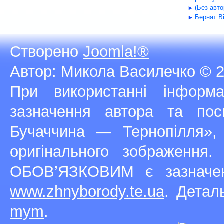
(Без авт
Бернат В
Створено
Joomla!®
Автор: Микола Василечко © 2
При використанні інфор
зазначення автора та п
Бучаччина — Тернопілля»,
оригінального зображення
ОБОВ’ЯЗКОВИМ є зазначен
www.zhnyborody.te.ua
. Детал
mym
.