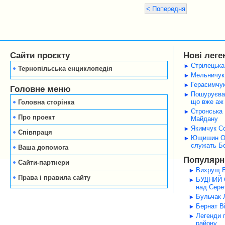
< Попередня
Сайти проєкту
Нові леге
Стрілецька
Тернопільська енциклопедія
Мельничук 
Герасимчук
Головне меню
Пошуруєва 
що вже аж 
Головна сторінка
Стронська 
Про проект
Майдану
Якимчук Со
Співпраця
Ющишин Оле
служать Б
Ваша допомога
Популярні
Сайти-партнери
Вихрущ В
Права і правила сайту
БУДНИЙ С
над Серет
Бульчак Л
Бернат В
Легенди 
району