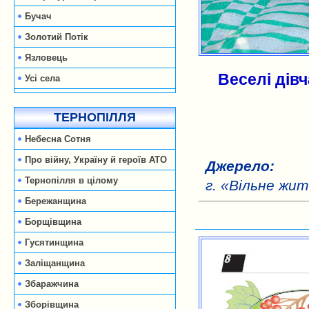
Бучач
Золотий Потік
Язловець
Веселі дівч
Усі села
ТЕРНОПІЛЛЯ
Небесна Сотня
Про війну, Україну й героїв АТО
Джерело:
Тернопілля в цілому
г. «Вільне жи
Бережанщина
Борщівщина
Гусятинщина
Заліщанщина
Збаражчина
Зборівщина