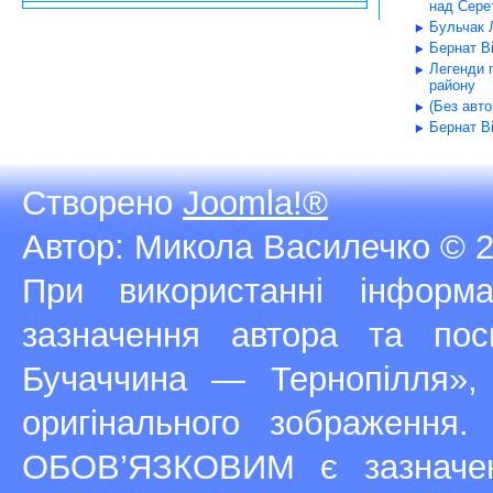
над Серет
Бульчак Л
Бернат В
Легенди 
району
(Без авт
Бернат В
Створено
Joomla!®
Автор: Микола Василечко © 2
При використанні інфор
зазначення автора та п
Бучаччина — Тернопілля»,
оригінального зображення
ОБОВ’ЯЗКОВИМ є зазначен