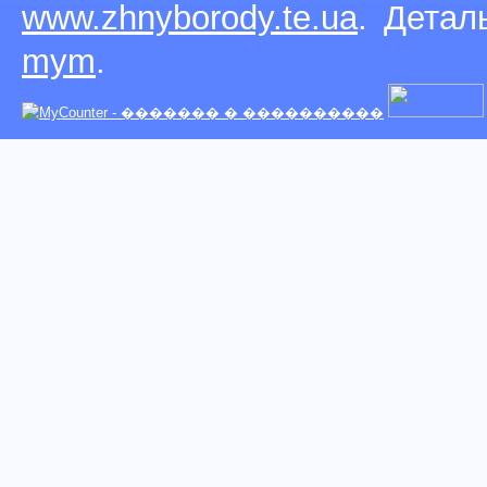
www.zhnyborody.te.ua
. Детал
mym
.