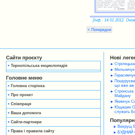
[Інф.: 14.01.2012. Онов
< Попередня
Сайти проєкту
Нові леге
Стрілецька
Тернопільська енциклопедія
Мельничук 
Герасимчук
Головне меню
Пошуруєва 
що вже аж 
Головна сторінка
Стронська 
Про проект
Майдану
Якимчук Со
Співпраця
Ющишин Оле
служать Б
Ваша допомога
Популярні
Сайти-партнери
Вихрущ В
Права і правила сайту
БУДНИЙ С