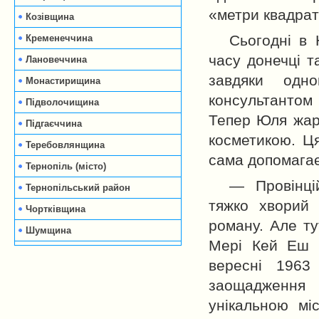
«метри квадрат
Козівщина
Сьогодні в
Кременеччина
часу донечці т
Лановеччина
завдяки одн
Монастирищина
консультантом 
Підволочищина
Тепер Юля жарт
Підгаєччина
косметикою. Ця
Теребовлянщина
сама допомагає 
Тернопіль (місто)
— Провінцій
Тернопільський район
тяжко хворий 
Чортківщина
роману. Але ту
Шумщина
Мері Кей Еш п
вересні 1963
заощадження 
унікальною мі