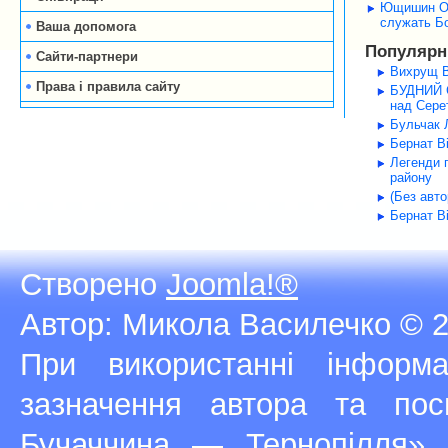
Ющишин Оле
служать Б
Ваша допомога
Популярні
Сайти-партнери
Вихрущ В
Права і правила сайту
БУДНИЙ С
над Серет
Бульчак Л
Бернат В
Легенди 
району
(Без авт
Бернат В
Створено
Joomla!®
Автор: Микола Василечко © 2
При використанні інфор
зазначення автора та п
Бучаччина — Тернопілля»,