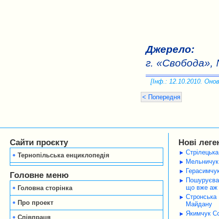
Джерело:
г. «Свобода», 
[Інф.: 12.10.2010. Онов
< Попередня
Сайти проєкту
Нові леге
Стрілецька
Тернопільська енциклопедія
Мельничук 
Герасимчук
Головне меню
Пошуруєва 
що вже аж 
Головна сторінка
Стронська 
Про проект
Майдану
Якимчук Со
Співпраця