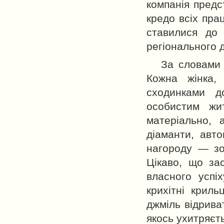
компанія предс
кредо всіх пра
ставилися до
регіонального 
За словами 
Кожна жінка,
сходинками д
особистим жит
матеріально,
діаманти, авто
нагороду — зол
Цікаво, що за
власного успі
крихітні криль
джміль відрива
якось ухитряєть