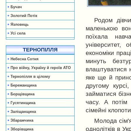
Бучач
Золотий Потік
Родом дівч
Язловець
маленькою вон
Усі села
поїхала навч
університет, 
ТЕРНОПІЛЛЯ
економіки прац
Небесна Сотня
минуть безту
Про війну, Україну й героїв АТО
влаштуватися н
яке ще й прин
Тернопілля в цілому
другому курсі
Бережанщина
займатися бізн
Борщівщина
часу. А потім
Гусятинщина
сімейні клопоти
Заліщанщина
Молода сім'я
Збаражчина
однолітків в Ук
Зборівщина