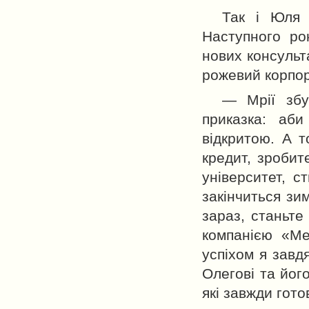
Так і Юля 
Наступного ро
нових консульт
рожевий корпор
— Мрії збу
приказка: аби
відкритою. А т
кредит, зробит
університет, с
закінчиться зим
зараз, станьте
компанією «М
успіхом я завд
Олегові та йог
які завжди гото