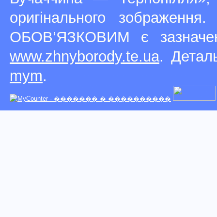
оригінального зображення
ОБОВ’ЯЗКОВИМ є зазначен
www.zhnyborody.te.ua
. Детал
mym
.