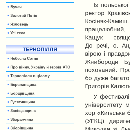
Із польсько
Бучач
ректор Краківс
Золотий Потік
Косіняк-Ками
Язловець
працелюбний,
Усі села
Кащук — священ
До речі, о. А
ТЕРНОПІЛЛЯ
вірою і правдо
Небесна Сотня
Жнибороди Б
Про війну, Україну й героїв АТО
похований. Про
Тернопілля в цілому
бо дуже багато 
Бережанщина
Григорія Калюг
Борщівщина
У фестивалі
Гусятинщина
університету м
Заліщанщина
хор «Київське 
Збаражчина
(УГКЦ), дириге
Миколая зі Ль
Зборівщина