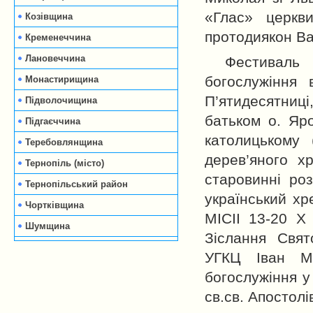
«Глас» церкв
Козівщина
протодиякон Ва
Кременеччина
Лановеччина
Фестиваль 
богослужіння 
Монастирищина
П’ятидесятниці
Підволочищина
батьком о. Яр
Підгаєччина
католицькому 
Теребовлянщина
дерев’яного х
Тернопіль (місто)
старовинні роз
Тернопільський район
український х
Чортківщина
МІСІІ 13-20 Х
Шумщина
Зіслання Свят
УГКЦ Іван Ма
богослужіння у 
св.св. Апостолі