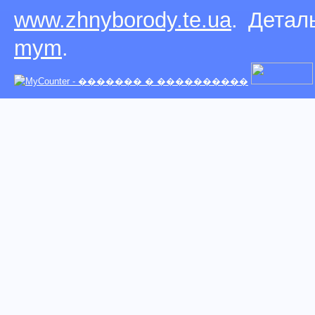
www.zhnyborody.te.ua
. Детал
mym
.