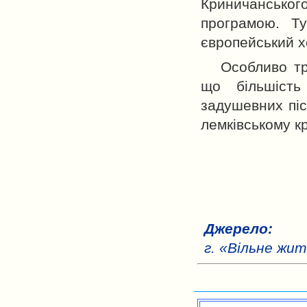
Криничанського
програмою. Ту
європейський х
Особливо тр
що більшість
задушевних пі
лемківському кр
Джерело:
г. «Вільне жит