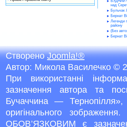
БУДНИЙ С
над Серет
Бульчак Л
Бернат В
Легенди 
району
(Без авт
Бернат В
Створено
Joomla!®
Автор: Микола Василечко © 2
При використанні інфор
зазначення автора та п
Бучаччина — Тернопілля»,
оригінального зображення
ОБОВ’ЯЗКОВИМ є зазначен