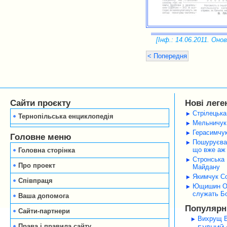
[Інф.: 14.06.2011. Онов
< Попередня
Сайти проєкту
Нові леге
Стрілецька
Тернопільська енциклопедія
Мельничук 
Герасимчук
Головне меню
Пошуруєва 
що вже аж 
Головна сторінка
Стронська 
Про проект
Майдану
Якимчук Со
Співпраця
Ющишин Оле
служать Б
Ваша допомога
Популярні
Сайти-партнери
Вихрущ В
Права і правила сайту