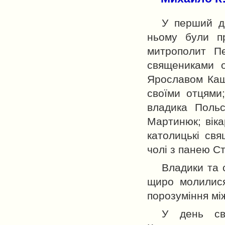
У перший д
ньому були пр
митрополит П
священиками о
Ярославом Кащ
своїми отцями
владика Польс
Мартинюк; віка
католицькі свя
чолі з панею С
Владики та 
щиро молилися
порозуміння мі
У день св