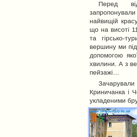
Перед ві
запропонувал
найвищій красу
що на висоті 1
та гірсько-т
вершину ми пі
допомогою якої
хвилини. А з в
пейзажі…
Зачарували 
Криничанка і Ч
укладеними бру