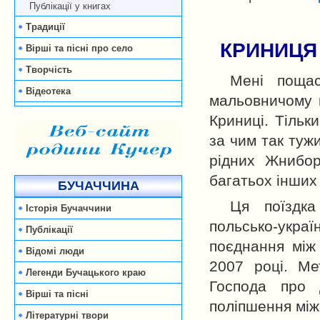
Публікації у книгах
Традиції
КРИНИЦЯ
Вірші та пісні про село
Творчість
Мені пощас
Відеотека
мальовничому к
Криниці. Тільк
за чим так туж
рідних Жнибор
багатьох інших
БУЧАЧЧИНА
Ця поїздка
Історія Бучаччини
польсько-украї
Публікації
поєднання між
Відомі люди
2007 році. Ме
Легенди Бучацького краю
Господа про 
Вірші та пісні
поліпшення між
Літературні твори