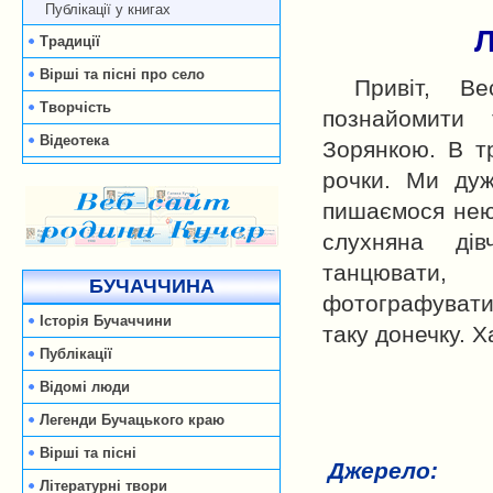
Публікації у книгах
Традиції
Вірші та пісні про село
Привіт, Ве
Творчість
познайомити
Відеотека
Зорянкою. В т
рочки. Ми ду
пишаємося нею
слухняна дів
танцювати
БУЧАЧЧИНА
фотографуват
Історія Бучаччини
таку донечку. 
Публікації
Відомі люди
Легенди Бучацького краю
Вірші та пісні
Джерело:
Літературні твори