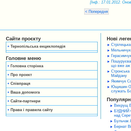
[Інф.: 17.01.2012. Онов
< Попередня
Сайти проєкту
Нові леге
Стрілецька
Тернопільська енциклопедія
Мельничук 
Герасимчук
Головне меню
Пошуруєва 
що вже аж 
Головна сторінка
Стронська 
Про проект
Майдану
Якимчук Со
Співпраця
Ющишин Оле
служать Б
Ваша допомога
Популярні
Сайти-партнери
Вихрущ В
Права і правила сайту
БУДНИЙ С
над Серет
Бульчак Л
Бернат В