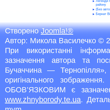
Легенди 
району
(Без авт
Бернат В
Створено
Joomla!®
Автор: Микола Василечко © 2
При використанні інфор
зазначення автора та п
Бучаччина — Тернопілля»,
оригінального зображення
ОБОВ’ЯЗКОВИМ є зазначен
www.zhnyborody.te.ua
. Детал
mym
.