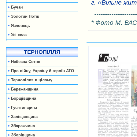
г. «Вільне жит
Бучач
--------------------
Золотий Потік
* Фото М. ВА
Язловець
Усі села
ТЕРНОПІЛЛЯ
Небесна Сотня
Про війну, Україну й героїв АТО
Тернопілля в цілому
Бережанщина
Борщівщина
Гусятинщина
Заліщанщина
Збаражчина
Зборівщина